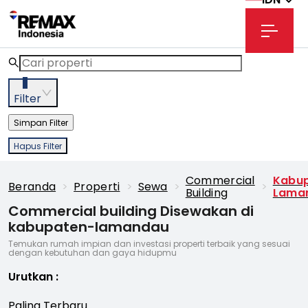
3
Filter
Simpan Filter
Hapus Filter
Commercial
Kabu
Beranda
>
Properti
>
Sewa
>
>
Building
Lama
Commercial building Disewakan di
kabupaten-lamandau
Temukan rumah impian dan investasi properti terbaik yang sesuai
dengan kebutuhan dan gaya hidupmu
Urutkan
:
Paling Terbaru