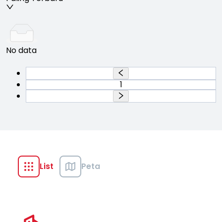
No data
1
List
Peta