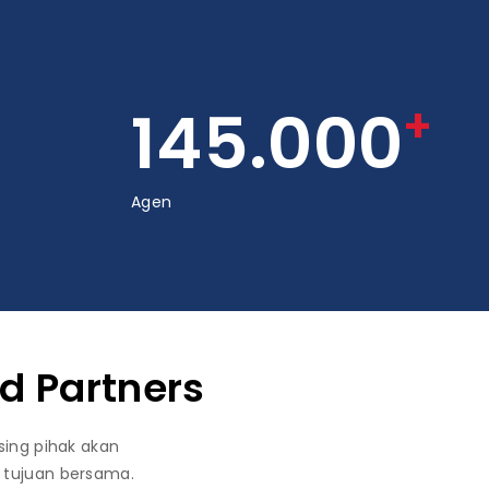
+
145.000
Agen
d Partners
ing pihak akan
 tujuan bersama.