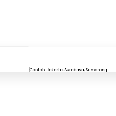
Dijual
ia | Agen Properti Terbaik 
Contoh: Jakarta, Surabaya, Semarang