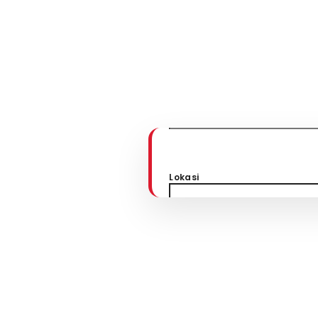
Properti
REMAX Indones
Pencarian
Lokasi
Lihat Peta