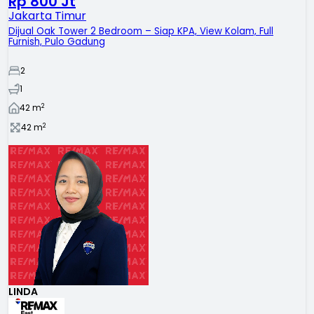
Rp 800 Jt
Jakarta Timur
Dijual Oak Tower 2 Bedroom – Siap KPA, View Kolam, Full
Furnish, Pulo Gadung
2
1
2
42
m
2
42
m
LINDA