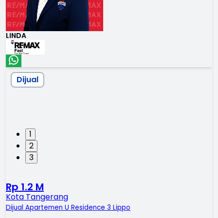
LINDA
Dijual
1
2
3
Rp 1.2 M
Kota Tangerang
Dijual Apartemen U Residence 3 Lippo