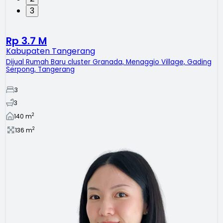
3
Rp 3.7 M
Kabupaten Tangerang
Dijual Rumah Baru cluster Granada, Menaggio Village, Gading
Serpong, Tangerang
3
3
2
140
m
2
136
m