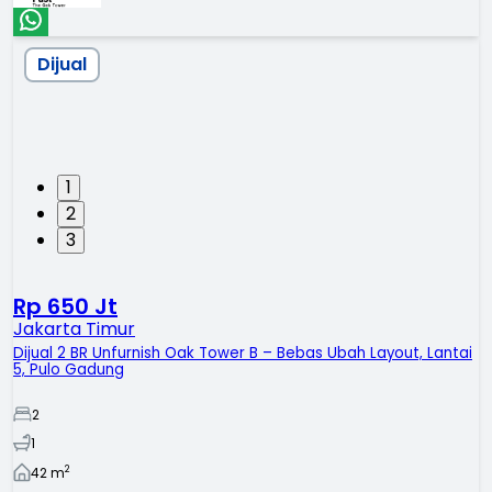
Dijual
1
2
3
Rp 650 Jt
Jakarta Timur
Dijual 2 BR Unfurnish Oak Tower B – Bebas Ubah Layout, Lantai
5, Pulo Gadung
2
1
2
42
m