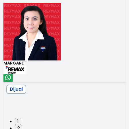
MARGARET
Dijual
1
2