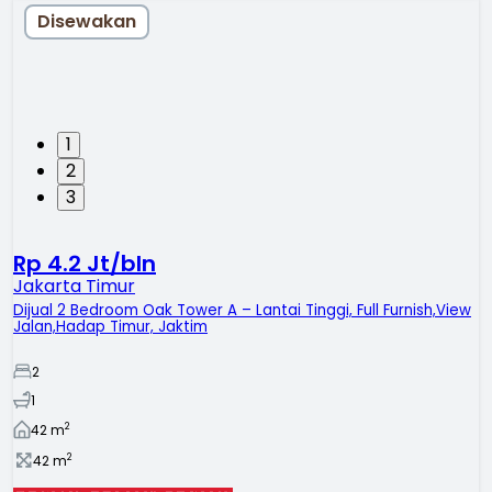
Disewakan
1
2
3
Rp 4.2 Jt/bln
Jakarta Timur
Dijual 2 Bedroom Oak Tower A – Lantai Tinggi, Full Furnish,View
Jalan,Hadap Timur, Jaktim
2
1
2
42
m
2
42
m