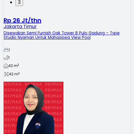
3
Rp 26 Jt/thn
Jakarta Timur
Disewakan Semi Furnish Oak Tower B Pulo Gadung – Type
Studio Nyaman Untuk Mahasiswa View Pool
1
1
2
42
m
2
42
m