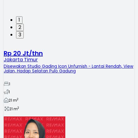
1
2
3
Rp 20 Jt/thn
Jakarta Timur
Disewakan Studio Gading Icon Unfurnish - Lantai Rendah, View
Jalan, Hadap Selatan Pulo Gadung
1
1
2
21
m
2
21
m