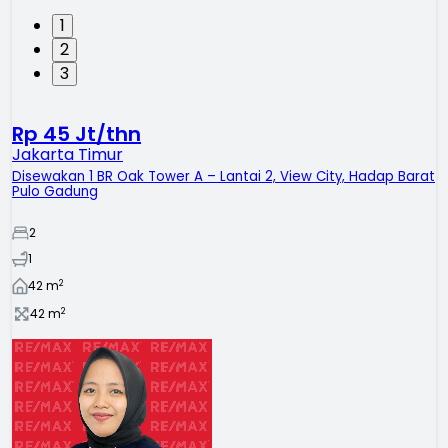
1
2
3
Rp 45 Jt/thn
Jakarta Timur
Disewakan 1 BR Oak Tower A – Lantai 2, View City, Hadap Barat
Pulo Gadung
2
1
2
42
m
2
42
m