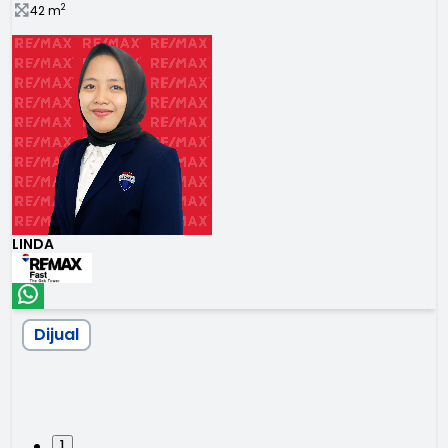
2
42
m
LINDA
Dijual
1