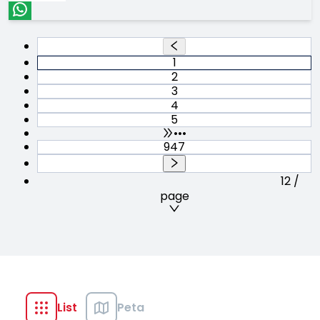
1
2
3
4
5
•••
947
12 /
page
List
Peta