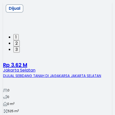
Dijual
1
2
3
Rp 3.62 M
Jakarta Selatan
DIJUAL SEBIDANG TANAH DI JAGAKARSA JAKARTA SELATAN
0
0
2
0
m
2
525
m