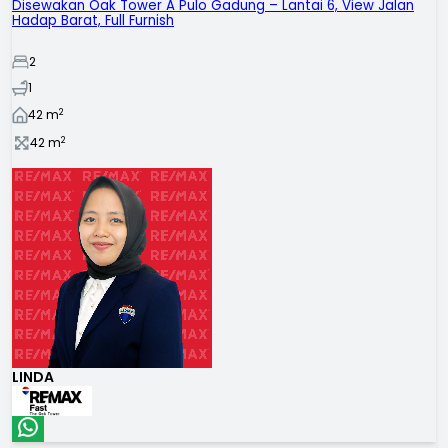
Disewakan Oak Tower A Pulo Gadung – Lantai 6, View Jalan
Hadap Barat, Full Furnish
2
1
2
42
m
2
42
m
LINDA