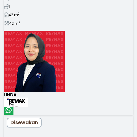
1
2
42
m
2
42
m
LINDA
Disewakan