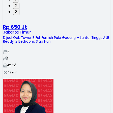
2
3
Rp 650 Jt
Jakarta Timur
Dijual Oak Tower B Full Furnish Pulo Gadung – Lantai Tinggi, AJB
Ready, 2 Bedroom, Siap Huni
2
1
2
42
m
2
42
m