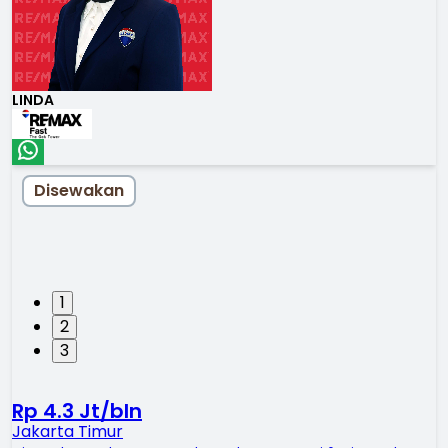
LINDA
Disewakan
1
2
3
Rp 4.3 Jt/bln
Jakarta Timur