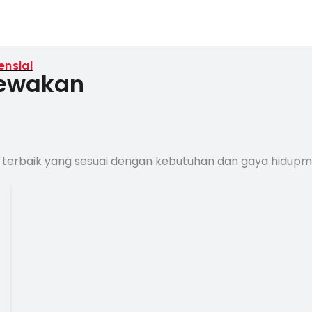
ensial
sewakan
 terbaik yang sesuai dengan kebutuhan dan gaya hidup