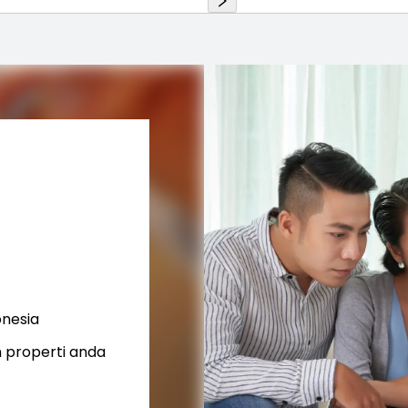
onesia
 properti anda