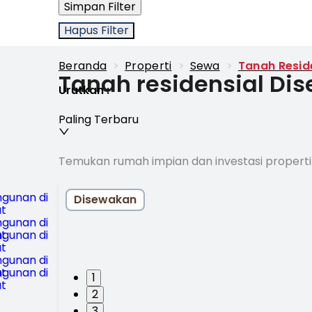
Simpan Filter
Hapus Filter
Beranda
>
Properti
>
Sewa
>
Tanah Resid
Tanah residensial Di
Urutkan
:
Paling Terbaru
Temukan rumah impian dan investasi properti
Disewakan
1
2
3