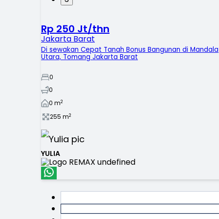
Rp 250 Jt/thn
Jakarta Barat
Di sewakan Cepat Tanah Bonus Bangunan di Mandala
Utara, Tomang Jakarta Barat
0
0
2
0
m
2
255
m
YULIA