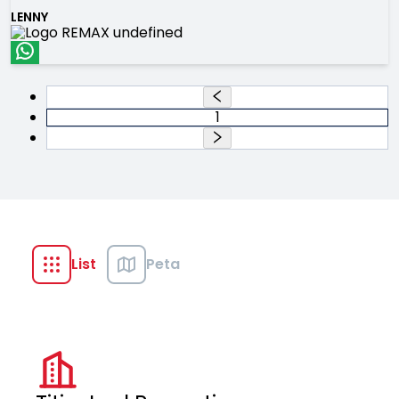
LENNY
1
List
Peta