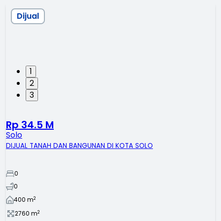
Dijual
1
2
3
Rp 34.5 M
Solo
DIJUAL TANAH DAN BANGUNAN DI KOTA SOLO
0
0
2
400
m
2
2760
m