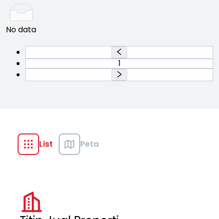
No data
1
List
Peta