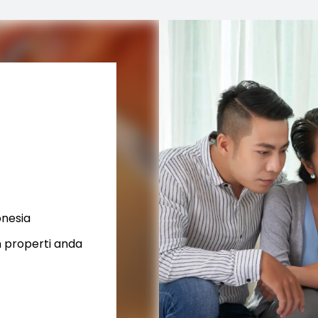
onesia
 properti anda