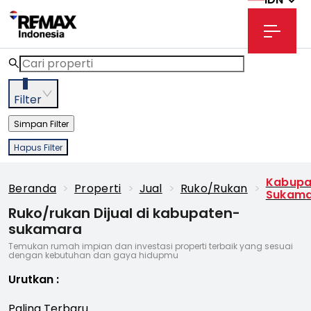
3
Filter
Simpan Filter
Hapus Filter
Kabupa
Beranda
>
Properti
>
Jual
>
Ruko/rukan
>
Sukam
Ruko/rukan Dijual di kabupaten-
sukamara
Temukan rumah impian dan investasi properti terbaik yang sesuai
dengan kebutuhan dan gaya hidupmu
Urutkan
:
Paling Terbaru