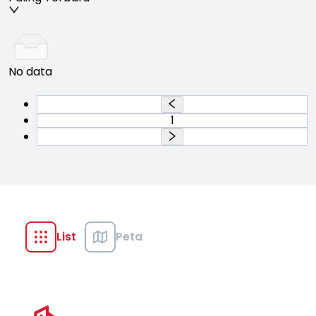
No data
1
List
Peta