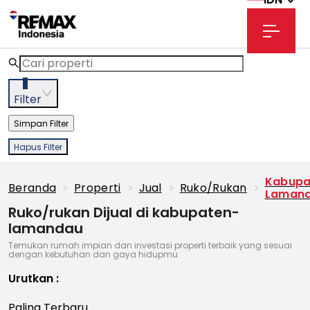
3
Filter
Simpan Filter
Hapus Filter
Kabupa
Beranda
>
Properti
>
Jual
>
Ruko/rukan
>
Laman
Ruko/rukan Dijual di kabupaten-
lamandau
Temukan rumah impian dan investasi properti terbaik yang sesuai
dengan kebutuhan dan gaya hidupmu
Urutkan
:
Paling Terbaru