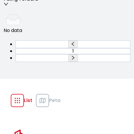
No data
1
List
Peta