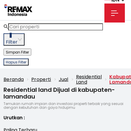
3
Filter
Simpan Filter
Hapus Filter
Residential
Kabupat
Beranda
>
Properti
>
Jual
>
>
Land
Lamand
Residential land Dijual di kabupaten-
lamandau
Temukan rumah impian dan investasi properti terbaik yang sesuai
dengan kebutuhan dan gaya hidupmu
Urutkan
:
Paling Terbaru