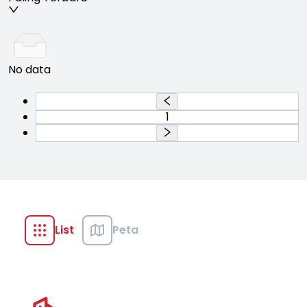
No data
1
List
Peta