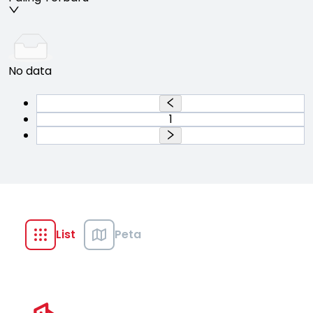
No data
1
List
Peta