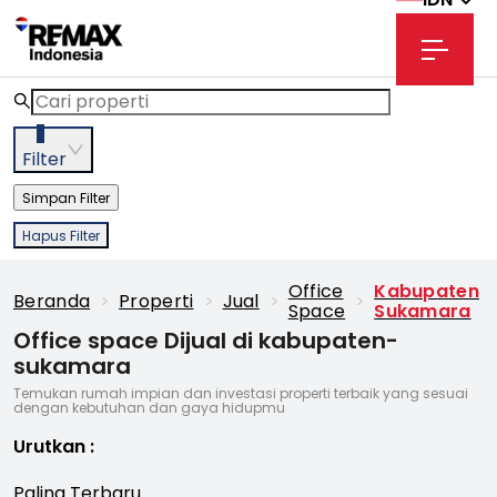
3
Filter
Simpan Filter
Hapus Filter
Office
Kabupaten
Beranda
>
Properti
>
Jual
>
>
Space
Sukamara
Office space Dijual di kabupaten-
sukamara
Temukan rumah impian dan investasi properti terbaik yang sesuai
dengan kebutuhan dan gaya hidupmu
Urutkan
:
Paling Terbaru