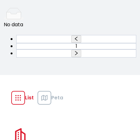
No data
1
List
Peta