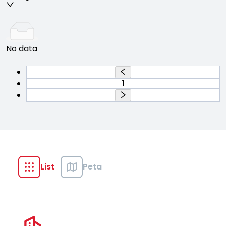
No data
1
List
Peta