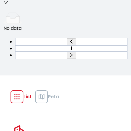
No data
1
List
Peta