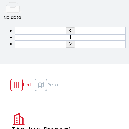
No data
1
List
Peta