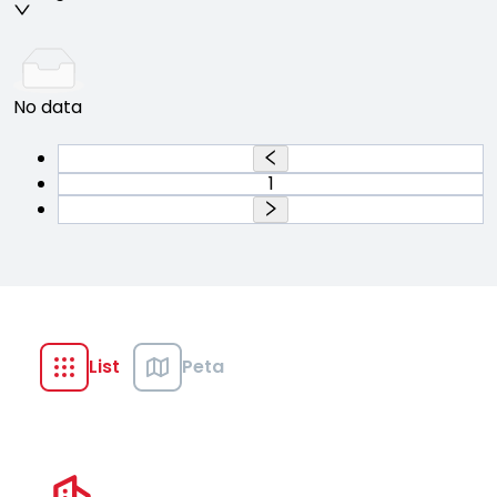
No data
1
List
Peta