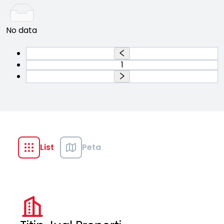
No data
1
List
Peta