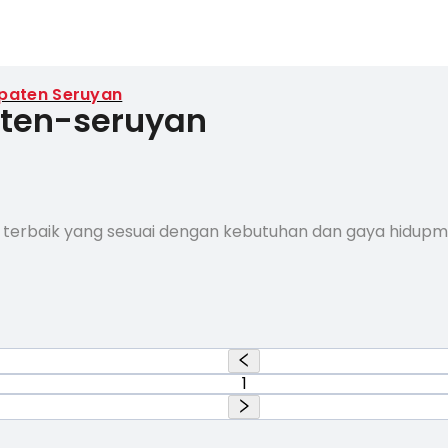
paten Seruyan
aten-seruyan
 terbaik yang sesuai dengan kebutuhan dan gaya hidup
1