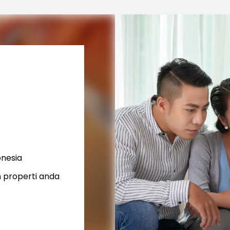
onesia
 properti anda