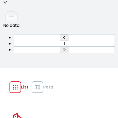
No data
1
List
Peta