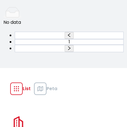
No data
1
List
Peta