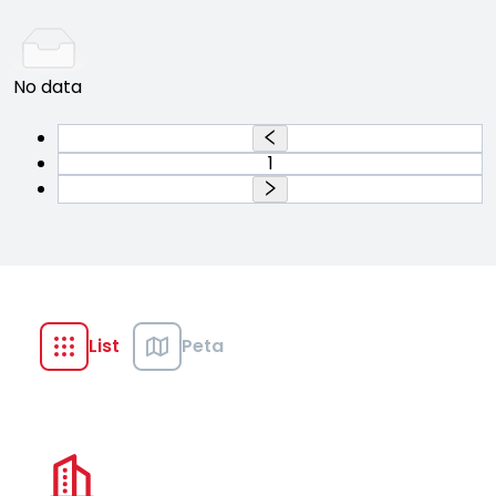
No data
1
List
Peta