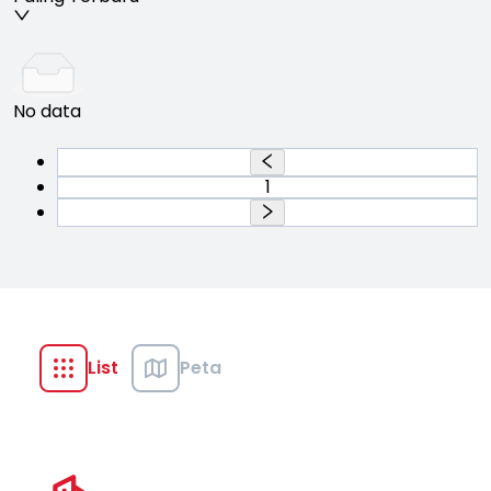
No data
1
List
Peta