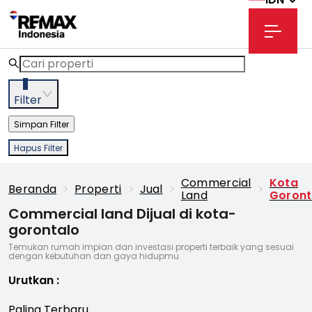
3
Filter
Simpan Filter
Hapus Filter
Commercial
Kota
Beranda
>
Properti
>
Jual
>
>
Land
Goront
Commercial land Dijual di kota-
gorontalo
Temukan rumah impian dan investasi properti terbaik yang sesuai
dengan kebutuhan dan gaya hidupmu
Urutkan
:
Paling Terbaru