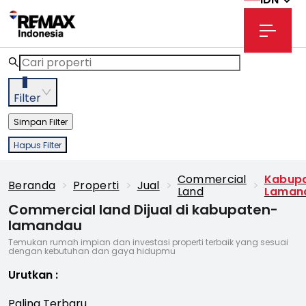
3
Filter
Simpan Filter
Hapus Filter
Commercial
Kabup
Beranda
>
Properti
>
Jual
>
>
Land
Laman
Commercial land Dijual di kabupaten-
lamandau
Temukan rumah impian dan investasi properti terbaik yang sesuai
dengan kebutuhan dan gaya hidupmu
Urutkan
:
Paling Terbaru