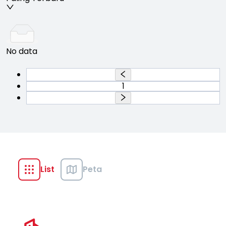
No data
1
List
Peta