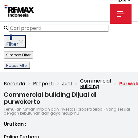
3
Filter
Simpan Filter
Hapus Filter
Commercial
Beranda
>
Properti
>
Jual
>
>
Purwok
Building
Commercial building Dijual di
purwokerto
Temukan rumah impian dan investasi properti terbaik yang sesuai
dengan kebutuhan dan gaya hidupmu
Urutkan
:
Paling Terbaru