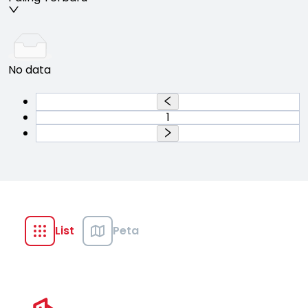
No data
1
List
Peta