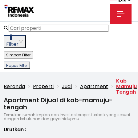
3
Filter
Simpan Filter
Hapus Filter
Kab
Beranda
>
Properti
>
Jual
>
Apartment
>
Mamuju
Tengah
Apartment Dijual di kab-mamuju-
tengah
Temukan rumah impian dan investasi properti terbaik yang sesuai
dengan kebutuhan dan gaya hidupmu
Urutkan
: