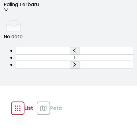
Paling Terbaru
No data
1
List
Peta