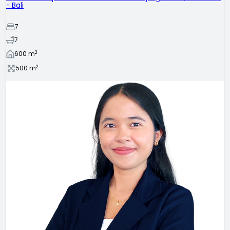
- Bali
7
7
2
600
m
2
500
m