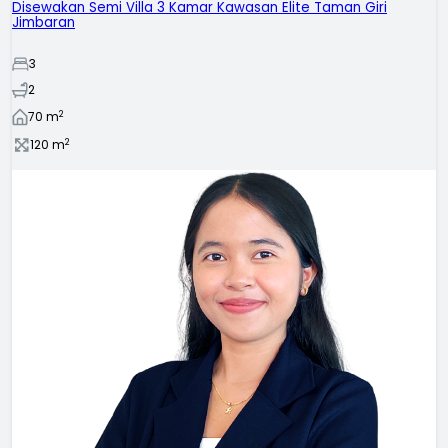
Disewakan Semi Villa 3 Kamar Kawasan Elite Taman Giri
Jimbaran
3
2
2
70
m
2
120
m