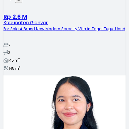
Rp 2.6 M
Kabupaten Gianyar
For Sale A Brand New Modern Serenity Villa in Tegal Tugu, Ubud
2
2
2
145
m
2
145
m