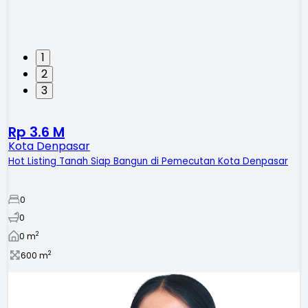
1
2
3
Rp 3.6 M
Kota Denpasar
Hot Listing Tanah Siap Bangun di Pemecutan Kota Denpasar
0
0
2
0
m
2
600
m