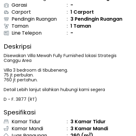
Garasi
:
-
Carport
:
1 Carport
Pendingin Ruangan
:
3 Pendingin Ruangan
Taman
:
1 Taman
Line Telepon
:
-
Deskripsi
Disewakan Villa Mewah Fully Furnished lokasi Strategis
Canggu Area
Villa 3 bedroom di tibubeneng.
75 jt perbulan.
760 jt pertahun.
Detail Lebih lanjut silahkan hubungi kami segera
D - F. 3877 (RT)
Spesifikasi
Kamar Tidur
:
3
Kamar Tidur
Kamar Mandi
:
3
Kamar Mandi
2
Luas Bangunan
:
260
(m
)