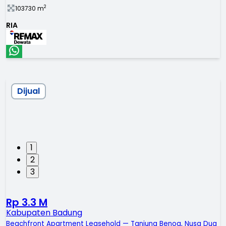
2
103730
m
RIA
Dijual
1
2
3
Rp 3.3 M
Kabupaten Badung
Beachfront Apartment Leasehold — Tanjung Benoa, Nusa Dua