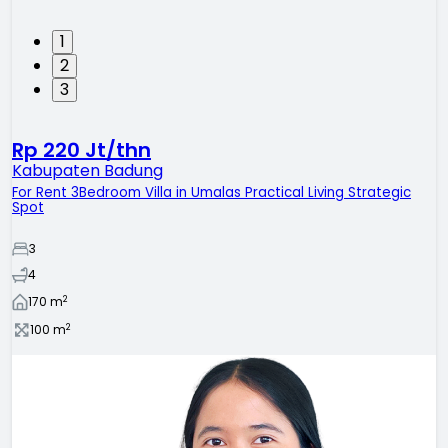
1
2
3
Rp 220 Jt/thn
Kabupaten Badung
For Rent 3Bedroom Villa in Umalas Practical Living Strategic
Spot
3
4
2
170
m
2
100
m