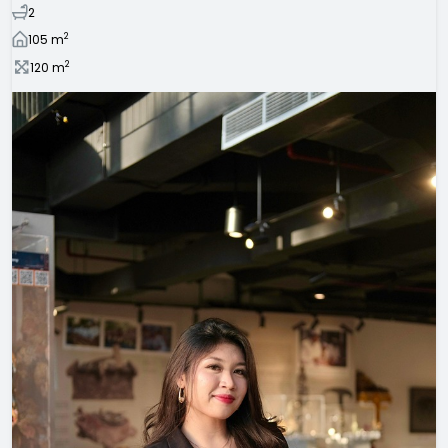
2
2
105
m
2
120
m