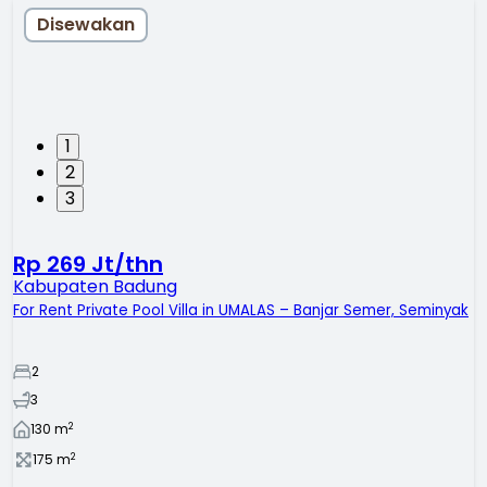
Disewakan
1
2
3
Rp 269 Jt/thn
Kabupaten Badung
For Rent Private Pool Villa in UMALAS – Banjar Semer, Seminyak
2
3
2
130
m
2
175
m