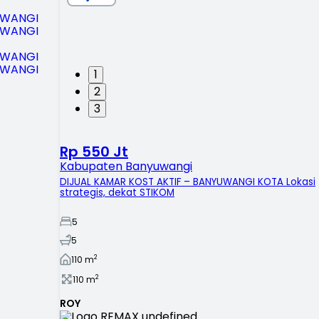
1
2
3
Rp 550 Jt
Kabupaten Banyuwangi
DIJUAL KAMAR KOST AKTIF – BANYUWANGI KOTA Lokasi
strategis, dekat STIKOM
5
5
2
110
m
2
110
m
ROY