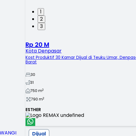
1
2
3
Rp 20 M
Kota Denpasar
Kost Produktif 30 Kamar Dijual di Teuku Umar, Denpas
Barat
30
31
2
750
m
2
790
m
ESTHER
Dijual