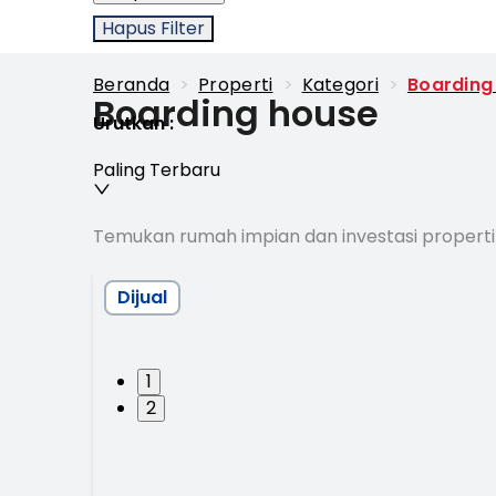
Hapus Filter
Beranda
>
Properti
>
Kategori
>
Boarding
Boarding house
Urutkan
:
Paling Terbaru
Temukan rumah impian dan investasi properti
Dijual
1
2