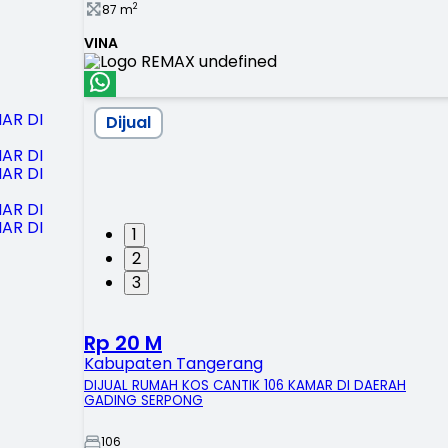
2
87
m
VINA
Dijual
1
2
3
Rp 20 M
Kabupaten Tangerang
DIJUAL RUMAH KOS CANTIK 106 KAMAR DI DAERAH
GADING SERPONG
106