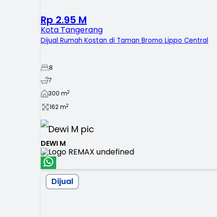
Rp 2.95 M
Kota Tangerang
Dijual Rumah Kostan di Taman Bromo Lippo Central
8
7
2
300
m
2
162
m
DEWI M
Dijual