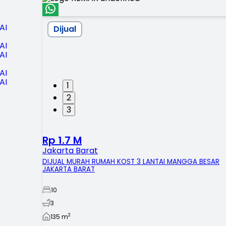
Dijual
1
2
3
Rp 1.7 M
Jakarta Barat
DIJUAL MURAH RUMAH KOST 3 LANTAI MANGGA BESAR
JAKARTA BARAT
10
3
2
135
m