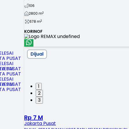
106
2
2800
m
2
678
m
KORINOF
Dijual
1
2
3
Rp 7 M
Jakarta Pusat