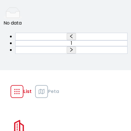
No data
1
List
Peta