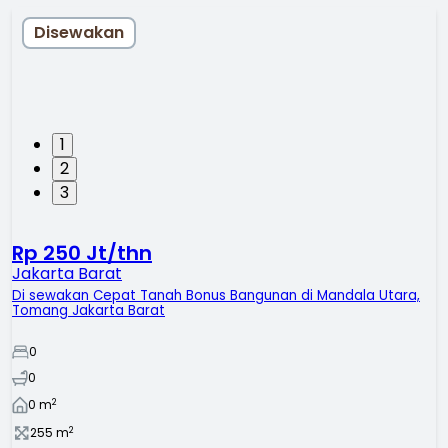
Disewakan
1
2
3
Rp 250 Jt/thn
Jakarta Barat
Di sewakan Cepat Tanah Bonus Bangunan di Mandala Utara,
Tomang Jakarta Barat
0
0
2
0
m
2
255
m