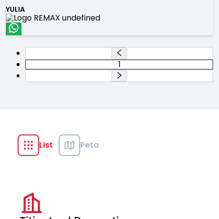
YULIA
1
List
Peta