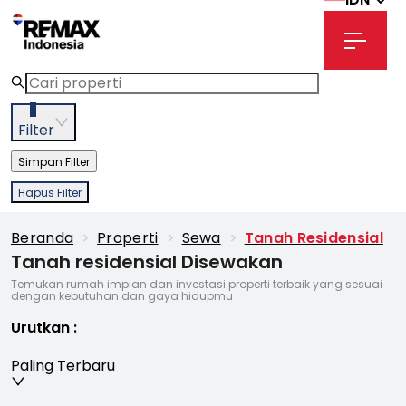
2
Filter
Simpan Filter
Hapus Filter
Beranda
>
Properti
>
Sewa
>
Tanah Residensial
Tanah residensial Disewakan
Temukan rumah impian dan investasi properti terbaik yang sesuai
dengan kebutuhan dan gaya hidupmu
Urutkan
:
Paling Terbaru