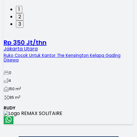
1
2
3
Rp 350 Jt/thn
Jakarta Utara
Ruko Cocok Untuk Kantor The Kensington Kelapa Gading
Disewa
0
4
2
150
m
2
85
m
RUDY