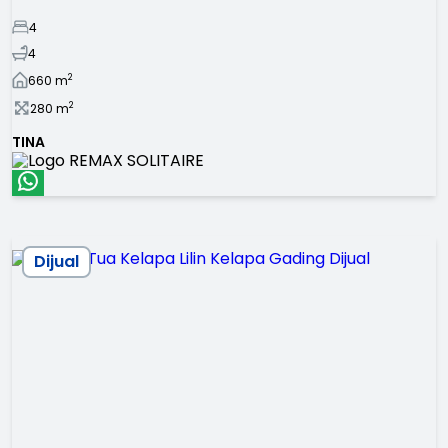
4
4
2
660
m
2
280
m
TINA
Dijual