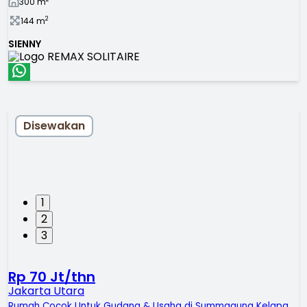
300
m
2
144
m
SIENNY
Disewakan
1
2
3
Rp 70 Jt/thn
Jakarta Utara
Rumah Cocok Untuk Gudang & Usaha di Summagung Kelapa