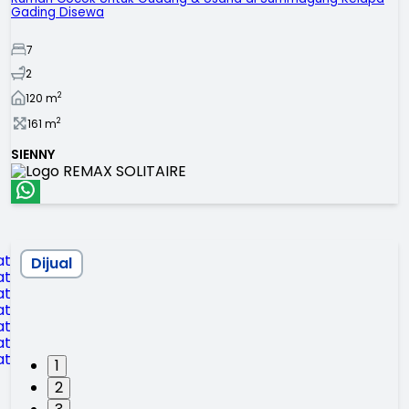
Gading Disewa
7
2
2
120
m
2
161
m
SIENNY
Dijual
1
2