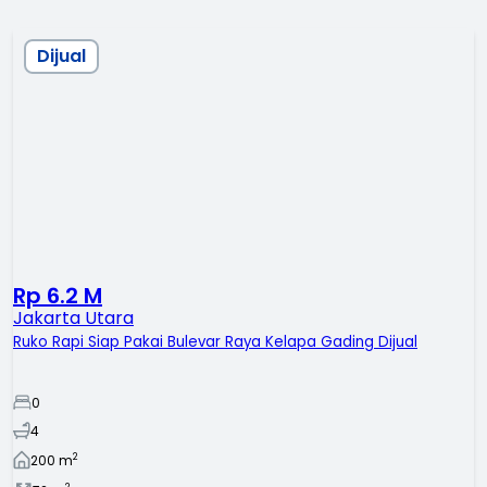
Dijual
Rp 6.2 M
Jakarta Utara
Ruko Rapi Siap Pakai Bulevar Raya Kelapa Gading Dijual
0
4
2
200
m