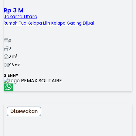
Rp 3 M
Jakarta Utara
Rumah Tua Kelapa Lilin Kelapa Gading Dijual
0
0
2
0
m
2
96
m
SIENNY
Disewakan