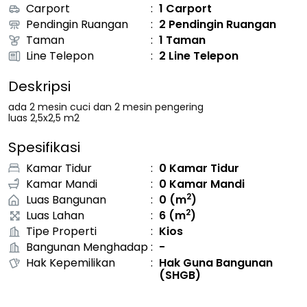
Carport
:
1 Carport
Pendingin Ruangan
:
2 Pendingin Ruangan
Taman
:
1 Taman
Line Telepon
:
2 Line Telepon
Deskripsi
ada 2 mesin cuci dan 2 mesin pengering
luas 2,5x2,5 m2
Spesifikasi
Kamar Tidur
:
0
Kamar Tidur
Kamar Mandi
:
0
Kamar Mandi
2
Luas Bangunan
:
0
(m
)
2
Luas Lahan
:
6
(m
)
Tipe Properti
:
Kios
Bangunan Menghadap
:
-
Hak Kepemilikan
:
Hak Guna Bangunan
(SHGB)