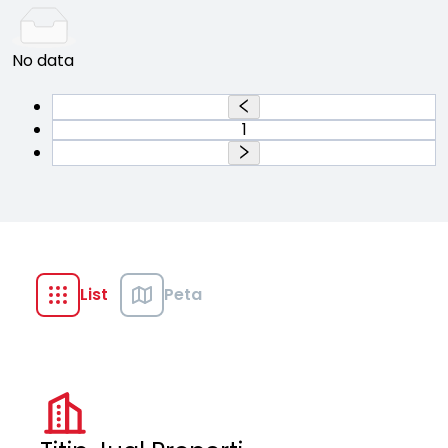
No data
1
List
Peta