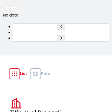
No data
1
List
Peta