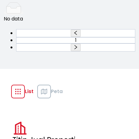
No data
1
List
Peta