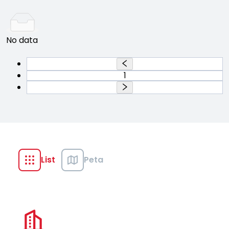
No data
1
List
Peta