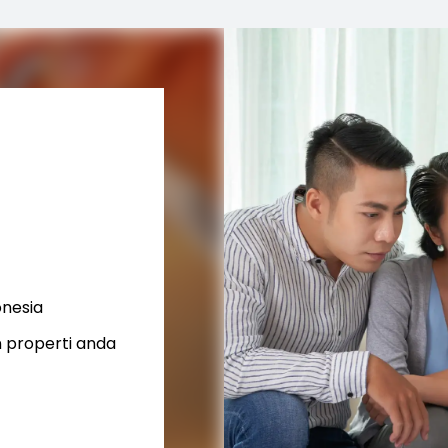
onesia
 properti anda