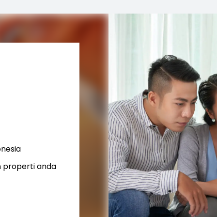
onesia
 properti anda