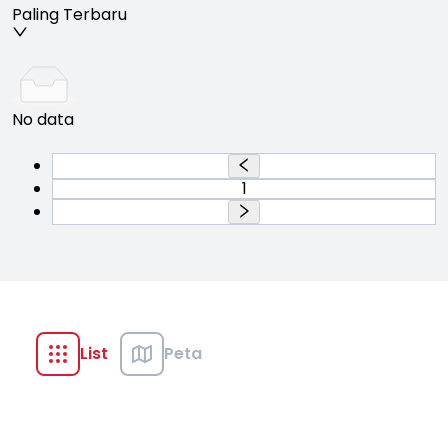
Paling Terbaru
No data
1
List
Peta