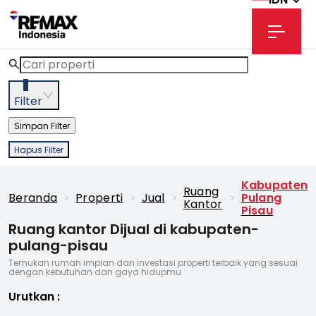
3
Filter
Simpan Filter
Hapus Filter
Kabupaten
Ruang
Beranda
>
Properti
>
Jual
>
>
Pulang
Kantor
Pisau
Ruang kantor Dijual di kabupaten-
pulang-pisau
Temukan rumah impian dan investasi properti terbaik yang sesuai
dengan kebutuhan dan gaya hidupmu
Urutkan
: