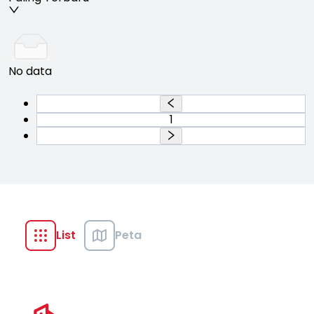
No data
1
List
Peta