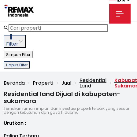
3
Filter
Simpan Filter
Hapus Filter
Residential
Kabupat
Beranda
>
Properti
>
Jual
>
>
Land
Sukama
Residential land Dijual di kabupaten-
sukamara
Temukan rumah impian dan investasi properti terbaik yang sesuai
dengan kebutuhan dan gaya hidupmu
Urutkan
:
Paling Terbaru