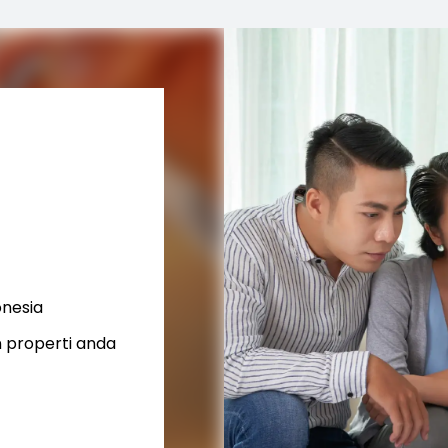
onesia
 properti anda