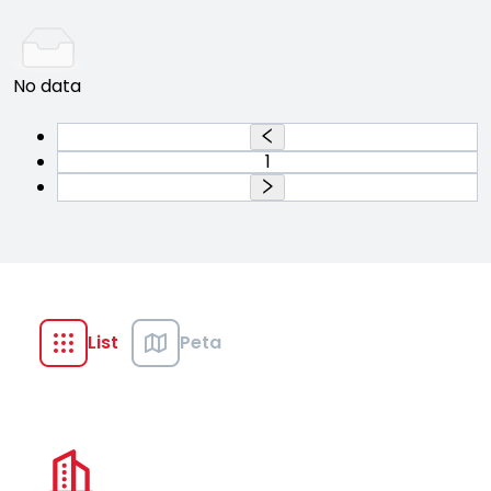
No data
1
List
Peta