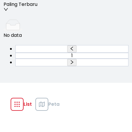
Paling Terbaru
No data
1
List
Peta