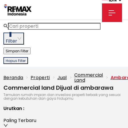
3
Filter
Simpan Filter
Hapus Filter
Commercial
Beranda
>
Properti
>
Jual
>
>
Ambar
Land
Commercial land Dijual di ambarawa
Temukan rumah impian dan investasi properti terbaik yang sesuai
dengan kebutuhan dan gaya hidupmu
Urutkan
:
Paling Terbaru