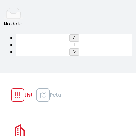
No data
1
List
Peta