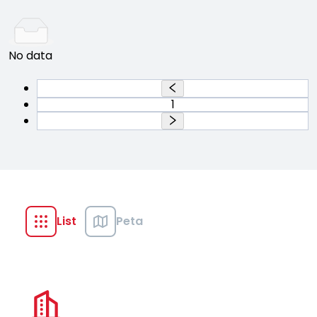
No data
1
List
Peta