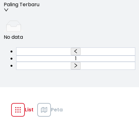
Paling Terbaru
No data
1
List
Peta