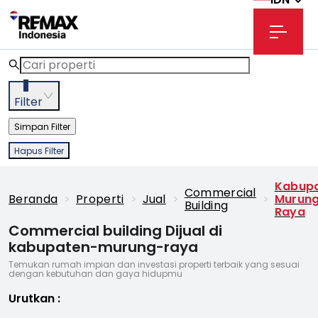
3
Filter
Simpan Filter
Hapus Filter
Kabup
Commercial
Beranda
>
Properti
>
Jual
>
>
Murun
Building
Raya
Commercial building Dijual di
kabupaten-murung-raya
Temukan rumah impian dan investasi properti terbaik yang sesuai
dengan kebutuhan dan gaya hidupmu
Urutkan
: