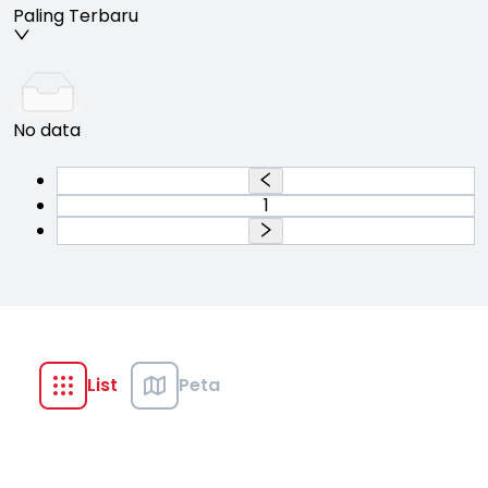
Paling Terbaru
No data
1
List
Peta