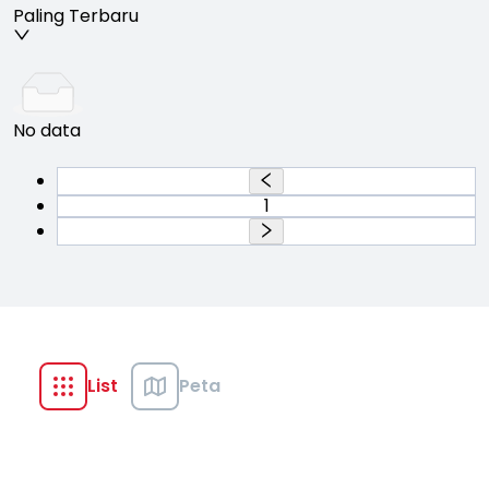
Paling Terbaru
No data
1
List
Peta