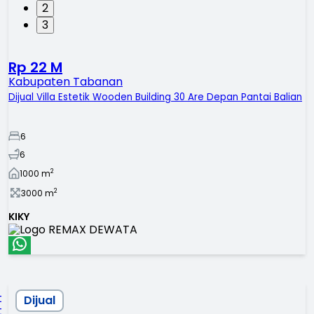
2
3
Rp 22 M
Kabupaten Tabanan
Dijual Villa Estetik Wooden Building 30 Are Depan Pantai Balian
6
6
2
1000
m
2
3000
m
KIKY
Dijual