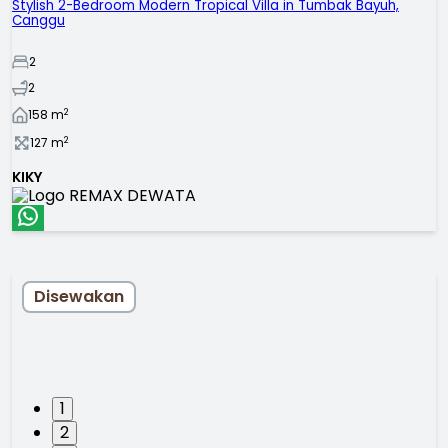
Stylish 2-Bedroom Modern Tropical Villa in Tumbak Bayuh,
Canggu
2
2
2
158
m
2
127
m
KIKY
Disewakan
1
2