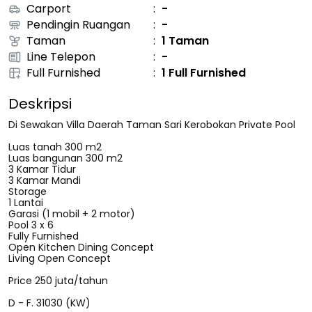
Carport
:
-
Pendingin Ruangan
:
-
Taman
:
1 Taman
Line Telepon
:
-
Full Furnished
:
1 Full Furnished
Deskripsi
Di Sewakan Villa Daerah Taman Sari Kerobokan Private Pool
Luas tanah 300 m2
Luas bangunan 300 m2
3 Kamar Tidur
3 Kamar Mandi
Storage
1 Lantai
Garasi (1 mobil + 2 motor)
Pool 3 x 6
Fully Furnished
Open Kitchen Dining Concept
Living Open Concept
Price 250 juta/tahun
D - F. 31030 (KW)