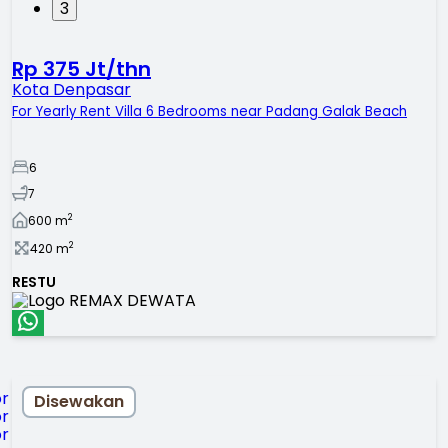
3
Rp 375 Jt/thn
Kota Denpasar
For Yearly Rent Villa 6 Bedrooms near Padang Galak Beach
6
7
2
600
m
2
420
m
RESTU
Disewakan