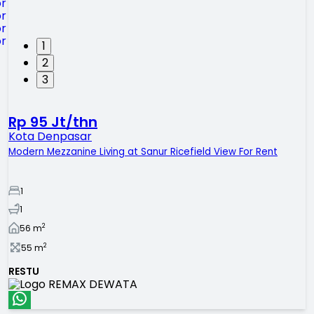
1
2
3
Rp 95 Jt/thn
Kota Denpasar
Modern Mezzanine Living at Sanur Ricefield View For Rent
1
1
2
56
m
2
55
m
RESTU