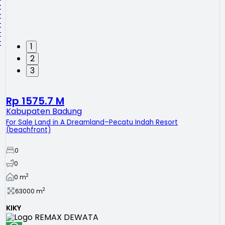
1
2
3
Rp 1575.7 M
Kabupaten Badung
For Sale Land in A Dreamland–Pecatu Indah Resort
(beachfront)
0
0
2
0
m
2
63000
m
KIKY