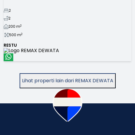
2
2
2
200
m
2
500
m
RESTU
Lihat properti lain dari REMAX DEWATA