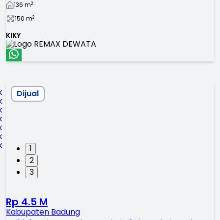
2
136
m
2
150
m
KIKY
Dijual
1
2
3
Rp 4.5 M
Kabupaten Badung