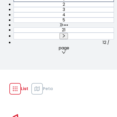
2
3
4
5
•••
21
12 /
page
List
Peta