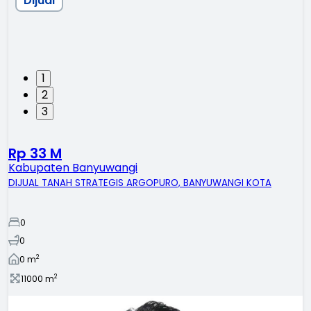
Dijual
1
2
3
Rp 33 M
Kabupaten Banyuwangi
DIJUAL TANAH STRATEGIS ARGOPURO, BANYUWANGI KOTA
0
0
2
0
m
2
11000
m