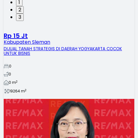
1
2
3
Rp 15 Jt
Kabupaten Sleman
DIJUAL TANAH STRATEGIS DI DAERAH YOGYAKARTA COCOK
UNTUK BISNIS
0
0
2
0
m
2
19264
m