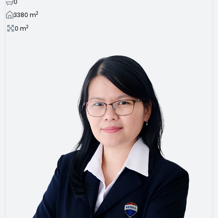
0
2
3380
m
2
0
m