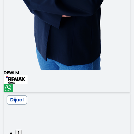
DEWI M
Dijual
1