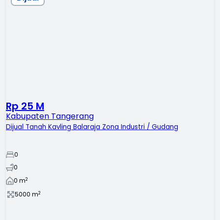
Rp 25 M
Kabupaten Tangerang
Dijual Tanah Kavling Balaraja Zona Industri / Gudang
0
0
2
0
m
2
5000
m