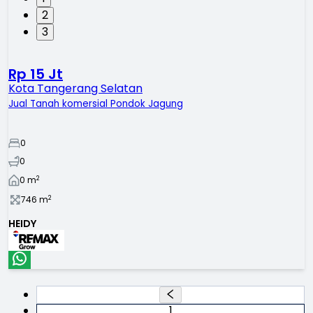
2
3
Rp 15 Jt
Kota Tangerang Selatan
Jual Tanah komersial Pondok Jagung
0
0
2
0
m
2
746
m
HEIDY
1