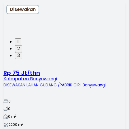
Disewakan
1
2
3
Rp 75 Jt/thn
Kabupaten Banyuwangi
DISEWAKAN LAHAN GUDANG /PABRIK GIRI-Banyuwangi
0
0
2
0
m
2
2200
m