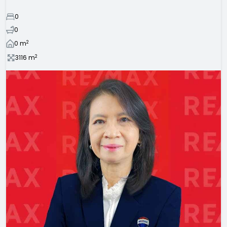
0
0
2
0
m
2
3116
m