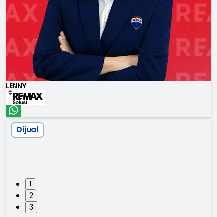
LENNY
Dijual
1
2
3